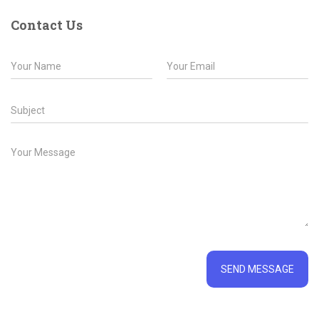
c
Contact Us
h
f
N
E
o
a
m
r
m
a
:
e
i
S
*
l
u
*
b
j
M
e
e
c
s
t
s
a
g
e
*
SEND MESSAGE
A
l